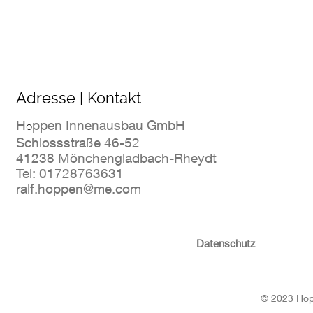
Adresse | Kontakt
o
H
ppen Innenausbau GmbH
Schlossstraße 46-52
41238 Mönchengladbach-Rheydt
Tel:
01728763631
ralf.hoppen@
me.com
Datenschutz
© 2023 Ho